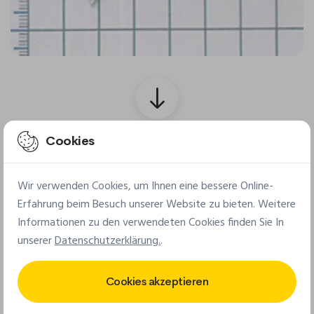
Cookies
Finaler Patch
Wir verwenden Cookies, um Ihnen eine bessere Online-
Erfahrung beim Besuch unserer Website zu bieten. Weitere
Informationen zu den verwendeten Cookies finden Sie In
unserer
Datenschutzerklärung.
.
Cookies akzeptieren