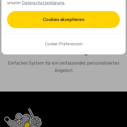
Ab 25 Stück für Stoffaufnäher & ab 50 Stück für PVC-
unserer
Datenschutzerklärung.
.
Aufnäher
Cookies akzeptieren
Cookie-Präferenzen
Kostenloses Online-Angebot
Einfaches System für ein umfassendes personalisiertes
Angebot