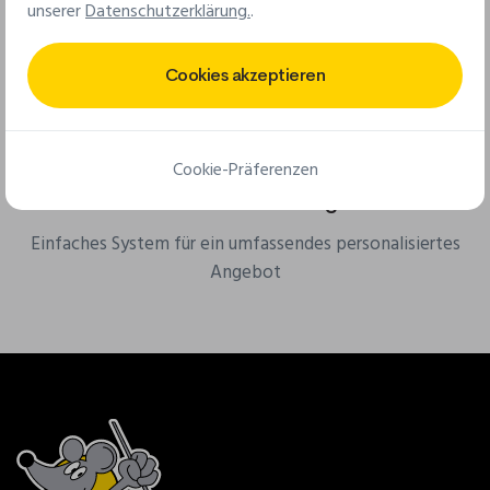
Ab 25 Stück für Stoffaufnäher & ab 50 Stück für PVC-
unserer
Datenschutzerklärung.
.
Aufnäher
Cookies akzeptieren
Cookie-Präferenzen
Kostenloses Online-Angebot
Einfaches System für ein umfassendes personalisiertes
Angebot