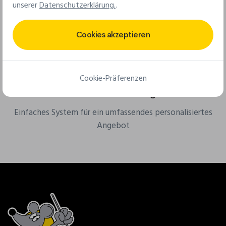
Ab 25 Stück für Stoffaufnäher & ab 50 Stück für PVC-
unserer
Datenschutzerklärung.
.
Aufnäher
Cookies akzeptieren
Cookie-Präferenzen
Kostenloses Online-Angebot
Einfaches System für ein umfassendes personalisiertes
Angebot