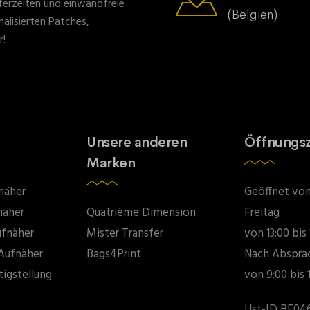
eferzeiten und einwandfreie
(Belgien)
nalisierten Patches,
r!
Unsere anderen
Öffnungsz
Marken
näher
Geöffnet vo
näher
Quatrième Dimension
Freitag
ufnäher
Mister Transfer
von 13:00 bis
Aufnäher
Bags4Print
Nach Abspra
tigstellung
von 9:00 bis 
Ust-ID BE046