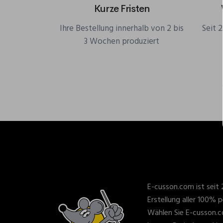
Kurze Fristen
Ihre Bestellung innerhalb von 2 bis
Seit 
3 Wochen produziert
E-cusson.com ist seit 
Erstellung aller 100% p
Wählen Sie E-cusson.c