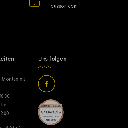
cusson.com
eiten
Uns folgen
n Montag bis
 18:00
che
12:00
2.696.037