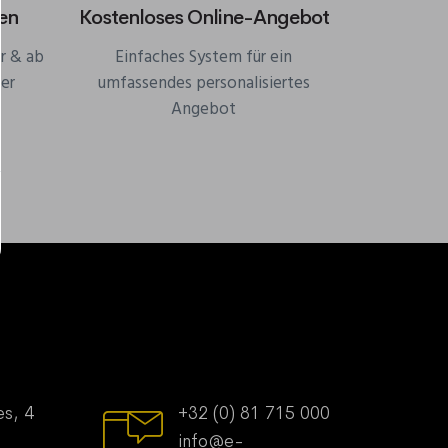
en
Kostenloses Online-Angebot
r & ab
Einfaches System für ein
er
umfassendes personalisiertes
Angebot
es, 4
+32 (0) 81 715 000
info@e-