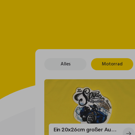
Alles
Motorrad
Ein 20x26cm großer Aufnäher für die Spyder Raodsters Rennais Biker