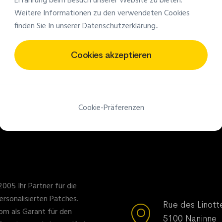
Erfahrung beim Besuch unserer Website zu bieten.
Weltweite Lieferung
Kleine Mindestmeng
Weitere Informationen zu den verwendeten Cookies
finden Sie In unserer
Datenschutzerklärung.
.
2005 liefern wir Ihre Aufnäher
Ab 25 Stück für Stoffaufnähe
weltweit
50 Stück für PVC-Aufnäh
Cookies akzeptieren
Cookie-Präferenzen
2005 Ihr Partner für die
ersonalisierten Patches.
Rue des Linott
om als Garant für den
5100 Naninne