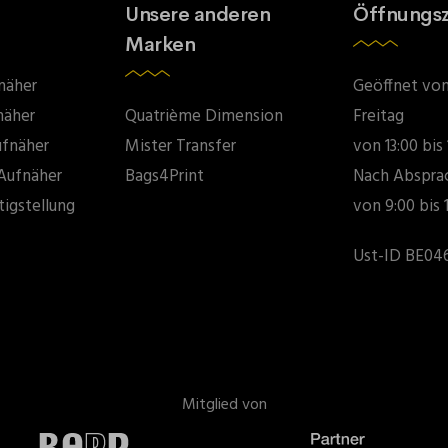
Unsere anderen
Öffnungsz
Marken
näher
Geöffnet vo
näher
Quatrième Dimension
Freitag
ufnäher
Mister Transfer
von 13:00 bis
Aufnäher
Bags4Print
Nach Abspra
tigstellung
von 9:00 bis 
Ust-ID BE046
Mitglied von