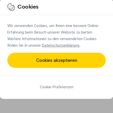
en
Aufnäher
, den Sie 
Cookies
wollen?
Wir verwenden Cookies, um Ihnen eine bessere Online-
Erfahrung beim Besuch unserer Website zu bieten.
Weitere Informationen zu den verwendeten Cookies
finden Sie In unserer
Datenschutzerklärung.
.
Cookies akzeptieren
Weltweite Lieferung
Kleine Mindestmeng
2005 liefern wir Ihre Aufnäher
Ab 25 Stück für Stoffaufnähe
weltweit
50 Stück für PVC-Aufnäh
Cookie-Präferenzen