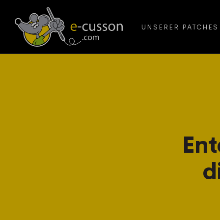
UNSERER PATCHES
Ent
d