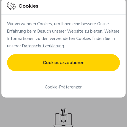
Cookies
Wir verwenden Cookies, um Ihnen eine bessere Online-
Weltweite Lieferung
Erfahrung beim Besuch unserer Website zu bieten. Weitere
Seit 2005 liefern wir Ihre Aufnäher weltweit
Informationen zu den verwendeten Cookies finden Sie In
unserer
Datenschutzerklärung.
.
Cookies akzeptieren
Kleine Mindestmengen
Cookie-Präferenzen
Ab 25 Stück für Stoffaufnäher & ab 50 Stück für PVC-
Aufnäher